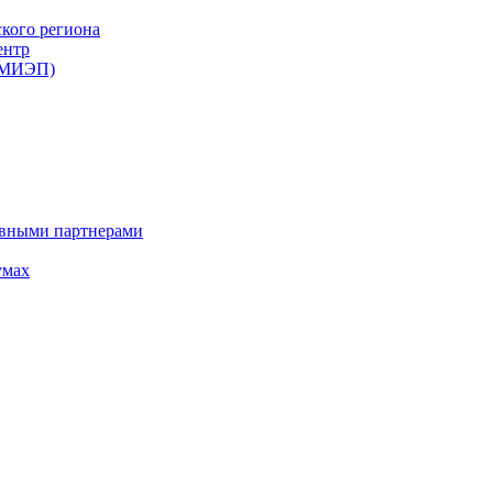
ского региона
ентр
 (МИЭП)
ивными партнерами
умах