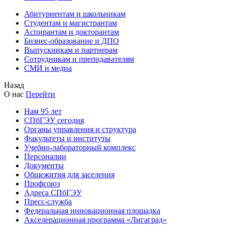
Абитуриентам и школьникам
Студентам и магистрантам
Аспирантам и докторантам
Бизнес-образование и ДПО
Выпускникам и партнерам
Сотрудникам и преподавателям
СМИ и медиа
Назад
О нас
Перейти
Нам 95 лет
СПбГЭУ сегодня
Органы управления и структура
Факультеты и институты
Учебно-лабораторный комплекс
Персоналии
Документы
Общежития для заселения
Профсоюз
Адреса СПбГЭУ
Пресс-служба
Федеральная инновационная площадка
Акселерационная программа «Лигаград»­­