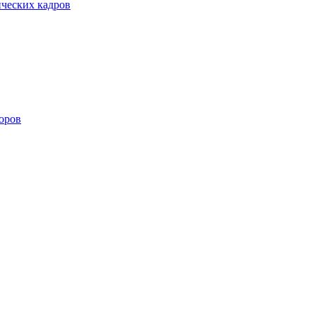
ических кадров
оров