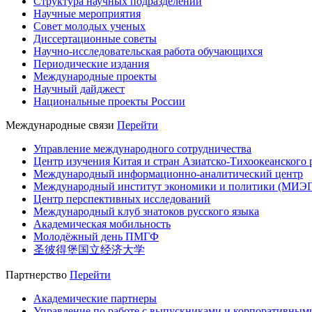
Структура научных подразделений
Научные мероприятия
Совет молодых ученых
Диссертационные советы
Научно-исследовательская работа обучающихся
Периодические издания
Международные проекты
Научный дайджест
Национальные проекты России
Международные связи
Перейти
Управление международного сотрудничества
Центр изучения Китая и стран Азиатско-Тихоокеанского 
Международный информационно-аналитический центр
Международный институт экономики и политики (МИЭ
Центр перспективных исследований
Международный клуб знатоков русского языка
Академическая мобильность
Молодёжный день ПМГФ
圣彼得堡国立经济大学
Партнерство
Перейти
Академические партнеры
Управление по работе с выпускниками и корпоративным