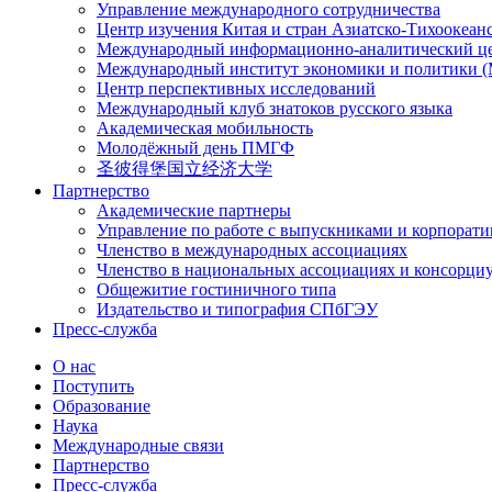
Управление международного сотрудничества
Центр изучения Китая и стран Азиатско-Тихоокеан
Международный информационно-аналитический ц
Международный институт экономики и политики
Центр перспективных исследований
Международный клуб знатоков русского языка
Академическая мобильность
Молодёжный день ПМГФ
圣彼得堡国立经济大学
Партнерство
Академические партнеры
Управление по работе с выпускниками и корпорат
Членство в международных ассоциациях
Членство в национальных ассоциациях и консорци
Общежитие гостиничного типа
Издательство и типография СПбГЭУ
Пресс-служба
О нас
Поступить
Образование
Наука
Международные связи
Партнерство
Пресс-служба