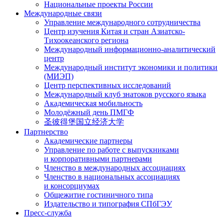
Национальные проекты России
Международные связи
Управление международного сотрудничества
Центр изучения Китая и стран Азиатско-
Тихоокеанского региона
Международный информационно-аналитический
центр
Международный институт экономики и политики
(МИЭП)
Центр перспективных исследований
Международный клуб знатоков русского языка
Академическая мобильность
Молодёжный день ПМГФ
圣彼得堡国立经济大学
Партнерство
Академические партнеры
Управление по работе с выпускниками
и корпоративными партнерами
Членство в международных ассоциациях
Членство в национальных ассоциациях
и консорциумах
Общежитие гостиничного типа
Издательство и типография СПбГЭУ
Пресс-служба