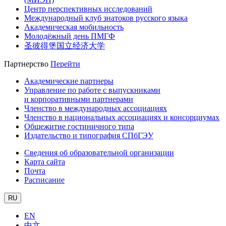
Центр перспективных исследований
Международный клуб знатоков русского языка
Академическая мобильность
Молодёжный день ПМГФ
圣彼得堡国立经济大学
Партнерство
Перейти
Академические партнеры
Управление по работе с выпускниками
и корпоративными партнерами
Членство в международных ассоциациях
Членство в национальных ассоциациях и консорциумах
Общежитие гостиничного типа
Издательство и типография СПбГЭУ
Сведения об образовательной организации
Карта сайта
Почта
Расписание
RU
EN
中文