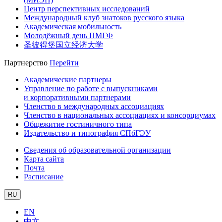
Центр перспективных исследований
Международный клуб знатоков русского языка
Академическая мобильность
Молодёжный день ПМГФ
圣彼得堡国立经济大学
Партнерство
Перейти
Академические партнеры
Управление по работе с выпускниками
и корпоративными партнерами
Членство в международных ассоциациях
Членство в национальных ассоциациях и консорциумах
Общежитие гостиничного типа
Издательство и типография СПбГЭУ
Сведения об образовательной организации
Карта сайта
Почта
Расписание
RU
EN
中文