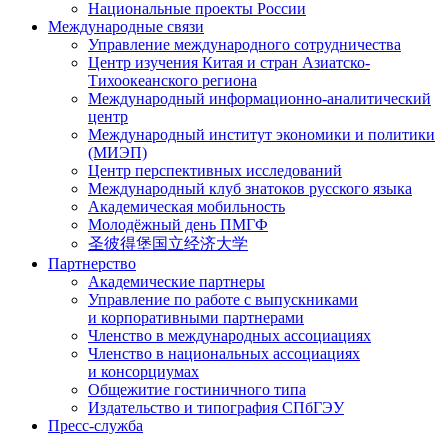
Национальные проекты России
Международные связи
Управление международного сотрудничества
Центр изучения Китая и стран Азиатско-
Тихоокеанского региона
Международный информационно-аналитический
центр
Международный институт экономики и политики
(МИЭП)
Центр перспективных исследований
Международный клуб знатоков русского языка
Академическая мобильность
Молодёжный день ПМГФ
圣彼得堡国立经济大学
Партнерство
Академические партнеры
Управление по работе с выпускниками
и корпоративными партнерами
Членство в международных ассоциациях
Членство в национальных ассоциациях
и консорциумах
Общежитие гостиничного типа
Издательство и типография СПбГЭУ
Пресс-служба