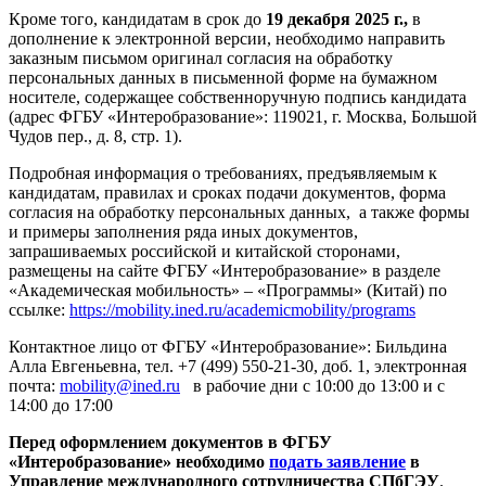
Кроме того, кандидатам в срок до
19 декабря 2025 г.,
в
дополнение к электронной версии, необходимо направить
заказным письмом оригинал согласия на обработку
персональных данных в письменной форме на бумажном
носителе, содержащее собственноручную подпись кандидата
(адрес ФГБУ «Интеробразование»: 119021, г. Москва, Большой
Чудов пер., д. 8, стр. 1).
Подробная информация о требованиях, предъявляемым к
кандидатам, правилах и сроках подачи документов, форма
согласия на обработку персональных данных, а также формы
и примеры заполнения ряда иных документов,
запрашиваемых российской и китайской сторонами,
размещены на сайте ФГБУ «Интеробразование» в разделе
«Академическая мобильность» – «Программы» (Китай) по
ссылке:
https://mobility.ined.ru/academicmobility/programs
Контактное лицо от ФГБУ «Интеробразование»: Бильдина
Алла Евгеньевна, тел. +7 (499) 550-21-30, доб. 1, электронная
почта:
mobility@ined.ru
в рабочие дни с 10:00 до 13:00 и с
14:00 до 17:00
Перед оформлением документов в ФГБУ
«Интеробразование»
необходимо
подать заявление
в
Управление международного сотрудничества СПбГЭУ
.