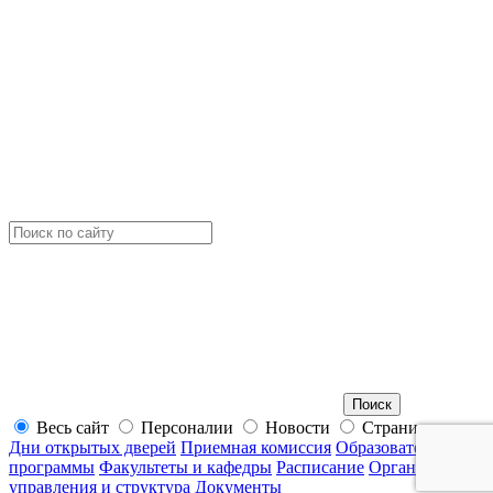
Весь сайт
Персоналии
Новости
Страницы
Дни открытых дверей
Приемная комиссия
Образовательные
программы
Факультеты и кафедры
Расписание
Органы
управления и структура
Документы