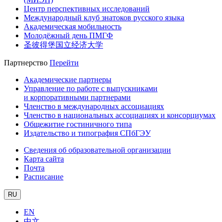
Центр перспективных исследований
Международный клуб знатоков русского языка
Академическая мобильность
Молодёжный день ПМГФ
圣彼得堡国立经济大学
Партнерство
Перейти
Академические партнеры
Управление по работе с выпускниками
и корпоративными партнерами
Членство в международных ассоциациях
Членство в национальных ассоциациях и консорциумах
Общежитие гостиничного типа
Издательство и типография СПбГЭУ
Сведения об образовательной организации
Карта сайта
Почта
Расписание
RU
EN
中文