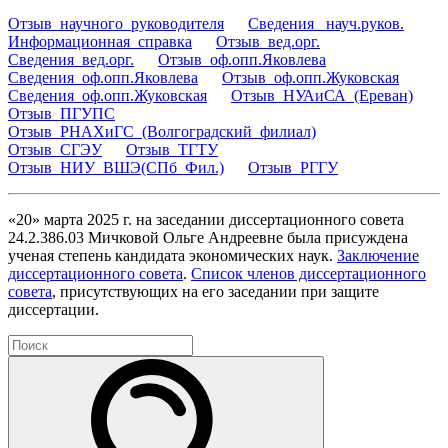
Отзыв_научного_руководителя
Сведения_ науч.руков.
Информационная_справка
Отзыв_вед.орг.
Сведения_вед.орг.
Отзыв_оф.опп.Яковлева
Сведения_оф.опп.Яковлева
Отзыв_оф.опп.Жуковская
Сведения_оф.опп.Жуковская
Отзыв_НУАиСА_(Ереван)
Отзыв_ПГУПС
Отзыв_РНАХиГС_(Волгоградский_филиал)
Отзыв_СГЭУ
Отзыв_ТГТУ
Отзыв_НИУ_ВШЭ(СПб_Фил.)
Отзыв_РГГУ
«20» марта 2025 г. на заседании диссертационного совета
24.2.386.03 Мичковой Ольге Андреевне была присуждена
ученая степень кандидата экономических наук.
Заключение
диссертационного совета
.
Список членов диссертационного
совета
, присутствующих на его заседании при защите
диссертации.