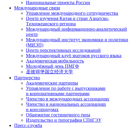
Национальные проекты России
Международные связи
Управление международного сотрудничества
Центр изучения Китая и стран Азиатско-
Тихоокеанского региона
Международный информационно-аналитический
центр
Международный институт экономики и политики
(МИЭП)
Центр перспективных исследований
Международный клуб знатоков русского языка
Академическая мобильность
Молодёжный день ПМГФ
圣彼得堡国立经济大学
Партнерство
Академические партнеры
Управление по работе с выпускниками
и корпоративными партнерами
Членство в международных ассоциациях
Членство в национальных ассоциациях
и консорциумах
Общежитие гостиничного типа
Издательство и типография СПбГЭУ
Пресс-служба