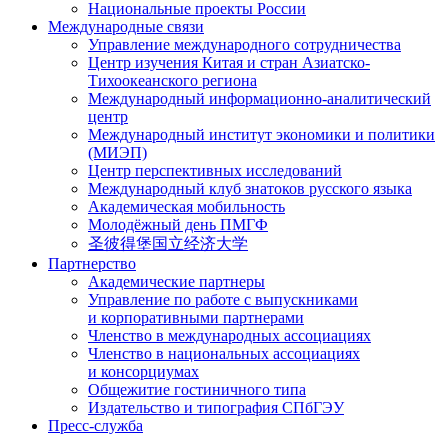
Национальные проекты России
Международные связи
Управление международного сотрудничества
Центр изучения Китая и стран Азиатско-
Тихоокеанского региона
Международный информационно-аналитический
центр
Международный институт экономики и политики
(МИЭП)
Центр перспективных исследований
Международный клуб знатоков русского языка
Академическая мобильность
Молодёжный день ПМГФ
圣彼得堡国立经济大学
Партнерство
Академические партнеры
Управление по работе с выпускниками
и корпоративными партнерами
Членство в международных ассоциациях
Членство в национальных ассоциациях
и консорциумах
Общежитие гостиничного типа
Издательство и типография СПбГЭУ
Пресс-служба