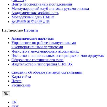
Центр перспективных исследований
Международный клуб знатоков русского языка
Академическая мобильность
Молодёжный день ПМГФ
圣彼得堡国立经济大学
Партнерство
Перейти
Академические партнеры
Управление по работе с выпускниками
и корпоративными партнерами
Членство в международных ассоциациях
Членство в национальных ассоциациях и консорциумах
Общежитие гостиничного типа
Издательство и типография СПбГЭУ
Сведения об образовательной организации
Карта сайта
Почта
Расписание
RU
EN
中文