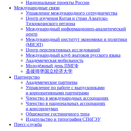
Национальные проекты России
Международные связи
Управление международного сотрудничества
Центр изучения Китая и стран Азиатско-
Тихоокеанского региона
Международный информационно-аналитический
центр
Международный институт экономики и политики
(МИЭП)
Центр перспективных исследований
Международный клуб знатоков русского языка
Академическая мобильность
Молодёжный день ПМГФ
圣彼得堡国立经济大学
Партнерство
Академические партнеры
Управление по работе с выпускниками
и корпоративными партнерами
Членство в международных ассоциациях
Членство в национальных ассоциациях
и консорциумах
Общежитие гостиничного типа
Издательство и типография СПбГЭУ
Пресс-служба