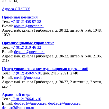
абонента)
Адреса СПбГЭУ
Приемная комиссия
Тел.:
+7 (812) 458-97-58
E-mail:
abitura@unecon.ru
Адрес: наб. канала Грибоедова, д. 30-32, литер А, каб. 1048,
1039
Организационное управление
Тел.:
+7 (812) 310-46-32
E-mail:
dept.ud@unecon.ru
Адрес: наб. канала Грибоедова, д. 30-32, литер А, каб. 2106,
2113
Центр управления коммуникациями и рекламой
Тел.:
+7 (812) 458-97-30
, доб. 2415, 2391, 2740
E-mail:
media@unecon.ru
Адрес: наб. канала Грибоедова, д. 30-32, 2 лестница, 2 этаж,
каб. 4
Архивный отдел
Тел.:
+7 (812) 766-01-10
E-mail:
dept.ao1@unecon.ru
;
dept.ao2@unecon.ru
;
dept.ao3@unecon.ru