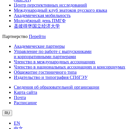
Центр перспективных исследований
Международный клуб знатоков русского языка
Академическая мобильность
Молодёжный день ПМГФ
圣彼得堡国立经济大学
Партнерство
Перейти
Академические партнеры
Управление по работе с выпускниками
и корпоративными партнерами
Членство в международных ассоциациях
Членство в национальных ассоциациях и консорциумах
Общежитие гостиничного типа
Издательство и типография СПбГЭУ
Сведения об образовательной организации
Карта сайта
Почта
Расписание
RU
EN
中文